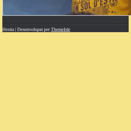
Hestia | Desenvolupat per
ThemeIsle