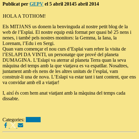
Publicat per
GEPV
el
5 abril 2014
5 abril 2014
HOLA A TOTHOM!
Els MITJANS us donem la benvinguda al nostre petit blog de la
web de l’Esplai. El nostre equip està format per quasi bé 25 nens i
nenes, i també pels nostres monitors: la Gemma, la Iana, la
Lorenam, l’Edu i en Sergi.
Quan vam començar el nou curs d’Esplai vam rebre la visita de
l’ESLAPI DA VINTI, un personatge que prové del planeta
DUMAGINA. L’Eslapi va aterrar al planeta Terra quan la seva
màquina del temps amb la que viatjava es va espatllar. Nosaltres,
juntament amb els nens de les altres unitats de l’esplai, vam
construir-li una de nova. L’Eslapi va estar tant i tant content, que ens
va convidar amb ell a viatjar!
I, així és com hem anat viatjant amb la màquina del temps cada
dissabte.
Categories:
Mitjons