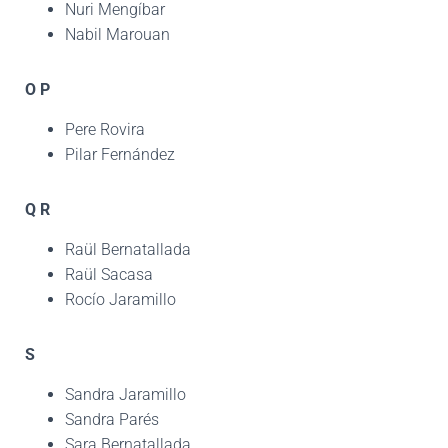
Nuri Mengíbar
Nabil Marouan
O
P
Pere Rovira
Pilar Fernández
Q
R
Raül Bernatallada
Raül Sacasa
Rocío Jaramillo
S
Sandra Jaramillo
Sandra Parés
Sara Bernatallada