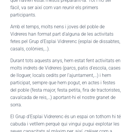
que havien estat mesos preparant-la. Tot i no ser
fàcil, va ser així com van reunir els primers
participants.
Amb el temps, molts nens i joves del poble de
Vidreres han format part d’alguna de les activitats
fetes pel Grup d’Esplai Vidrerenc (esplai de dissabtes,
casals, colònies,…).
Durant tots aquests anys, hem estat fent activitats en
molts indrets de Vidreres (parcs, patis d’escola, cases
de lloguer, locals cedits per l’ajuntament,…) i hem
participat, sempre que hem pogut, en actes i festes
del poble (festa major, festa petita, fira de tractoristes,
cavalcada de reis,…) aportant-hi el nostre granet de
sorra.
El Grup d’Esplai Vidrerenc és un espai on tothom hi té
cabuda i vetllem perquè qui vingui pugui explotar les
seves capacitats al màxim per, així, créixer com a