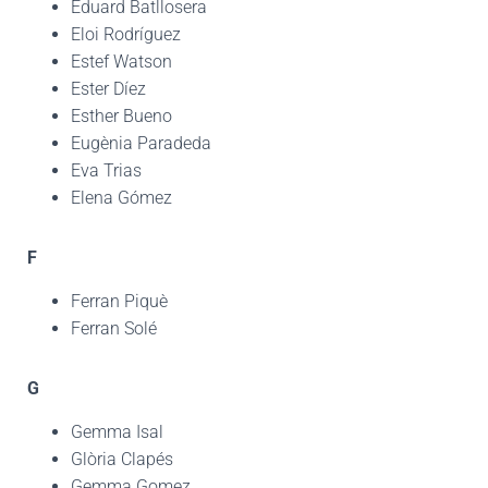
Eduard Batllosera
Eloi Rodríguez
Estef Watson
Ester Díez
Esther Bueno
Eugènia Paradeda
Eva Trias
Elena Gómez
F
Ferran Piquè
Ferran Solé
G
Gemma Isal
Glòria Clapés
Gemma Gomez