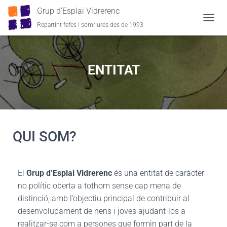
Grup d'Esplai Vidrerenc
Repartint fefes i somriures des de 1993
C
A
N
V
I
ENTITAT
A
L
A
N
A
V
E
QUI SOM?
G
A
C
I
El
Grup d’Esplai Vidrerenc
és una entitat de caràcter
Ó
no polític oberta a tothom sense cap mena de
distinció, amb l’objectiu principal de contribuir al
desenvolupament de nens i joves ajudant-los a
realitzar-se com a persones que formin part de la