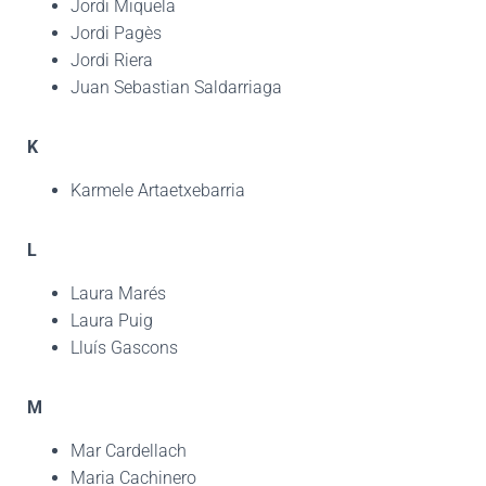
Jordi Miquela
Jordi Pagès
Jordi Riera
Juan Sebastian Saldarriaga
K
Karmele Artaetxebarria
L
Laura Marés
Laura Puig
Lluís Gascons
M
Mar Cardellach
Maria Cachinero