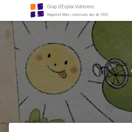
Grup d'Esplai Vidrerenc
Repartint fefes i somriures des de 1993