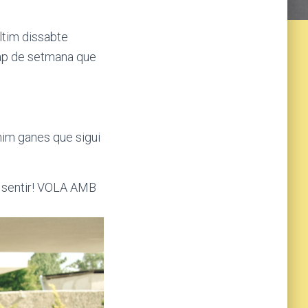
ltim dissabte
cap de setmana que
enim ganes que sigui
er sentir! VOLA AMB