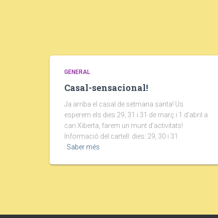
GENERAL
Casal-sensacional!
Ja arriba el casal de setmana santa! Us
esperem els dies 29, 31 i 31 de març i 1 d’abril a
can Xiberta, farem un munt d’activitats!
Informació del cartell: dies: 29, 30 i 31
Saber més