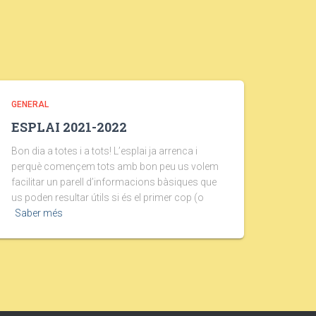
GENERAL
ESPLAI 2021-2022
Bon dia a totes i a tots! L’esplai ja arrenca i
perquè començem tots amb bon peu us volem
facilitar un parell d’informacions bàsiques que
us poden resultar útils si és el primer cop (o
Saber més