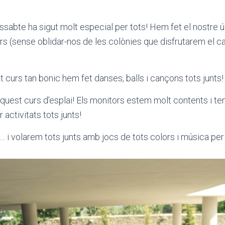
ssabte ha sigut molt especial per tots! Hem fet el nostre ú
urs (sense oblidar-nos de les colònies que disfrutarem el 
 curs tan bonic hem fet danses, balls i cançons tots junts!
aquest curs d’esplai! Els monitors estem molt contents i t
r activitats tots junts!
u… i volarem tots junts amb jocs de tots colors i música p