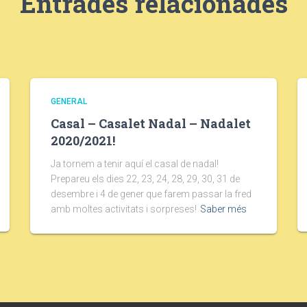
Entrades relacionades
GENERAL
Casal – Casalet Nadal – Nadalet
2020/2021!
Ja tornem a tenir aquí el casal de nadal!
Prepareu els dies 22, 23, 24, 28, 29, 30, 31 de
desembre i 4 de gener que farem passar la fred
amb moltes activitats i sorpreses!
Saber més