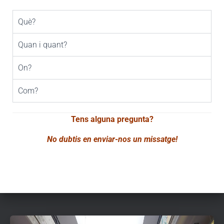
Què?
Quan i quant?
On?
Com?
Tens alguna pregunta?
No dubtis en enviar-nos un missatge!