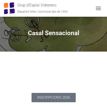
Grup d'Esplai Vidrerenc
Repartint fefes i somriures des de 1993
C
A
N
V
I
Casal Sensacional
A
L
A
N
A
V
E
G
A
C
I
Ó
INSCRIPCIONS 2026