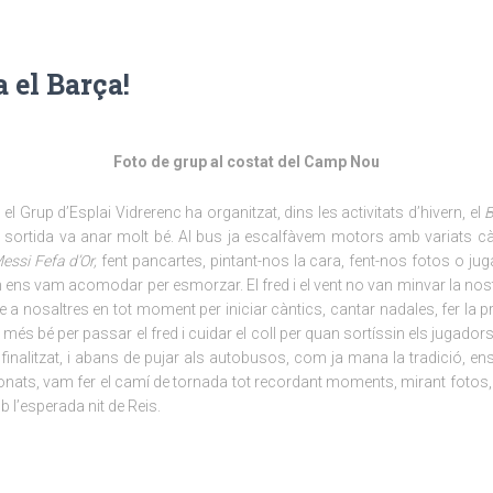
a el Barça!
Foto de grup al costat del Camp Nou
l Grup d’Esplai Vidrerenc ha organitzat, dins les activitats d’hivern, el
B
a sortida va anar molt bé. Al bus ja escalfàvem motors amb variats c
essi Fefa d’Or,
fent pancartes, pintant-nos la cara, fent-nos fotos o jug
n ens vam acomodar per esmorzar. El fred i el vent no van minvar la nost
 a nosaltres en tot moment per iniciar càntics, cantar nadales, fer la
 més bé per passar el fred i cuidar el coll per quan sortíssin els jugado
 finalitzat, i abans de pujar als autobusos, com ja mana la tradició, en
nats, vam fer el camí de tornada tot recordant moments, mirant fotos, x
b l’esperada nit de Reis.