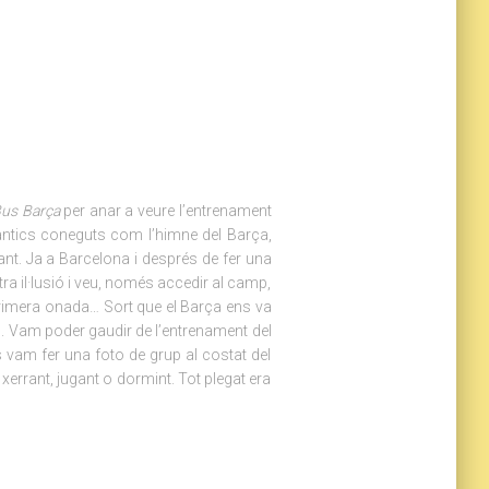
us Barça
per anar a veure l’entrenament
àntics coneguts com l’himne del Barça,
ant. Ja a Barcelona i després de fer una
ra il·lusió i veu, només accedir al camp,
 primera onada… Sort que el Barça ens va
rs. Vam poder gaudir de l’entrenament del
s vam fer una foto de grup al costat del
errant, jugant o dormint. Tot plegat era