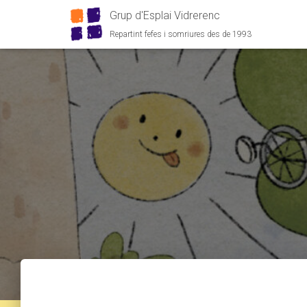
Grup d'Esplai Vidrerenc
Repartint fefes i somriures des de 1993