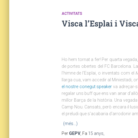
ACTIVITATS
Visca l’Esplai i Visc
Ho hem tornat a fer! Per quarta vegada, e
de portes obertes del FC Barcelona. L
l’himne de l’Esplai, o inventats com el
M
llarga cua, vam accedir al Miniestadi, o
el nostre conegut speaker
va adreçar-se
regalar uns buff que ens van anar d’allò
millor Barça de la història. Una vegada
Camp Nou. Cansats, però encara il·lusio
el preludi que s’acabaria d’arrodonir am
(més…)
Per
GEPV
, Fa
15 anys
,